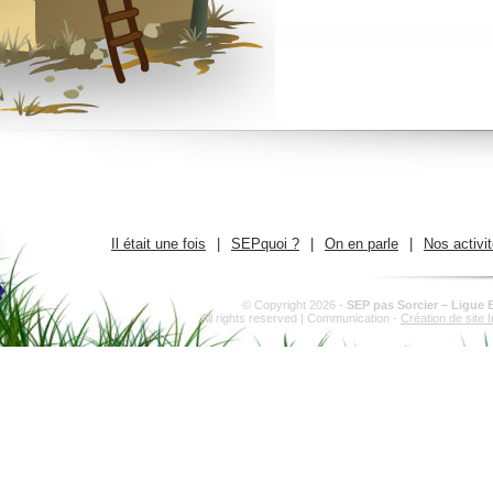
Il était une fois
|
SEPquoi ?
|
On en parle
|
Nos activi
© Copyright 2026 -
SEP pas Sorcier – Ligue 
All rights reserved | Communication -
Création de site I