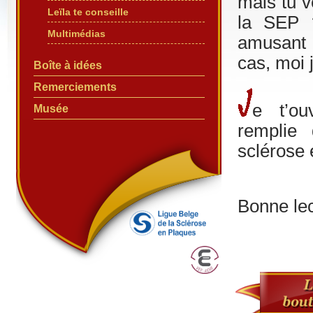
mais tu v
Leïla te conseille
la SEP ?
Multimédias
amusant a
cas, moi 
Boîte à idées
Remerciements
e t’ou
Musée
remplie 
sclérose
Bonne lec