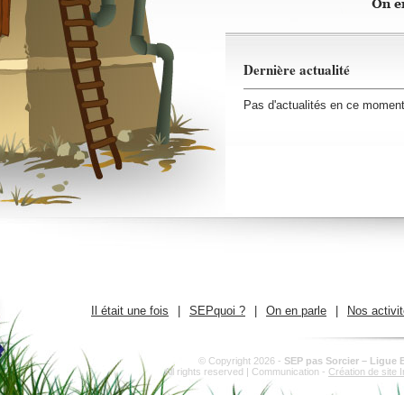
Dernière actualité
Pas d'actualités en ce momen
Il était une fois
|
SEPquoi ?
|
On en parle
|
Nos activi
© Copyright 2026 -
SEP pas Sorcier – Ligue 
All rights reserved | Communication -
Création de site I